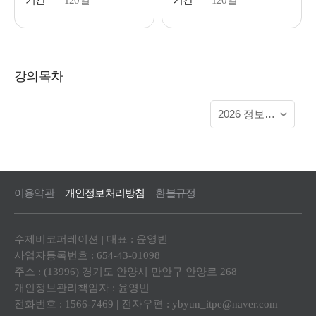
기간
120일
기간
120일
강의목차
이용약관
개인정보처리방침
환불규정
수제비코퍼레이션 | 대표 : 윤영빈
사업자등록번호 : 654-43-01098
주소 : (13996) 경기도 안양시 만안구 안양로 268 |
개인정보관리책임자 : 윤영빈
전화번호 : 1566-7469 | 전자우편 :
ybyun_itpe@naver.com