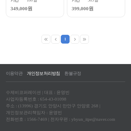
기간
180일
기간
365일
349,000원
399,000원
1
이용약관
개인정보처리방침
환불규정
수제비코퍼레이션 | 대표 : 윤영빈
사업자등록번호 : 654-43-01098
주소 : (13996) 경기도 안양시 만안구 안양로 268 |
개인정보관리책임자 : 윤영빈
전화번호 : 1566-7469 | 전자우편 :
ybyun_itpe@naver.com